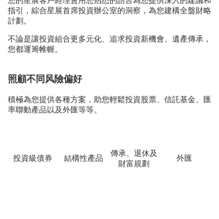
您的星展客⼾經理會⽤您熟悉的語⾔為您提供深⼊的建議和
指引，綜合星展首席投資辦公室的洞察，為您建構全盤財略
計劃。
不論是讓投資組合更多元化、追求投資新機會、遺產傳承，
您都運籌帷幄。
照顧不同⻛險偏好
積極為您提供各種⽅案，助您輕鬆投資股票、信託基金、匯
率聯動產品以及外匯等等。
傳承、退休及
投資級債券
結構性產品
外匯
財富規劃