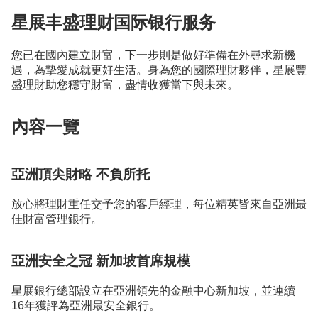
星展丰盛理财国际银行服务
您已在國內建⽴財富，下⼀步則是做好準備在外尋求新機
遇，為摯愛成就更好⽣活。⾝為您的國際理財夥伴，星展豐
盛理財助您穩守財富，盡情收獲當下與未來。
內容⼀覽
亞洲頂尖財略 不負所托
放心將理財重任交予您的客戶經理，每位精英皆來自亞洲最
佳財富管理銀行。
亞洲安全之冠 新加坡首席規模
星展銀⾏總部設⽴在亞洲領先的⾦融中⼼新加坡，並連續
16
年獲評為亞洲最安全銀⾏。