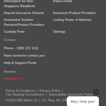
Information for Non-
Rates Online
Singapore Residents
Deposit Insurance Scheme
Insurance Product Providers
Investment Solution
Lasting Power of Attorney
Partners/Product Providers
Custody Fees
Sitemap
Contact
Phone -
1800 221 1111
Have someone contact you
Help & Support Portal
Markets
Singapore
Terms & Conditions
Privacy Policy
Fair Dealing Commitment
Vulnerability Disclosure Policy
©2026 DBS Bank Ltd
Co. Reg. No. 196800306E
May I help you?